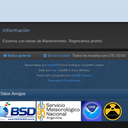
Información
Estamos con tareas de Mantenimiento. Regresamos pronto!
Índice general
Borrar cookies
Todos los horarios son
UTC-03:00
Desarrollado por
phpBB
® Forum Software © phpBB Limited
Style por
Arty
- phpBB 3.3 por MrGaby
Traducción al español por
phpBB España
Privacidad
|
Condiciones
Sitios Amigos