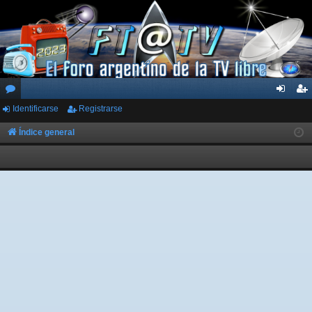
Identificarse
Registrarse
or
de
eg
os
nti
ist
Índice general
fic
ra
ar
rs
se
e