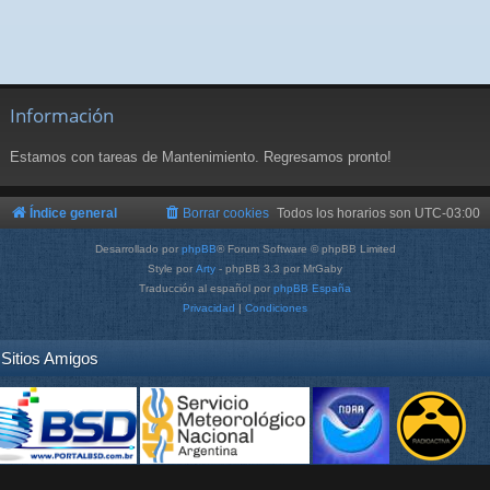
Información
Estamos con tareas de Mantenimiento. Regresamos pronto!
Índice general
Borrar cookies
Todos los horarios son
UTC-03:00
Desarrollado por
phpBB
® Forum Software © phpBB Limited
Style por
Arty
- phpBB 3.3 por MrGaby
Traducción al español por
phpBB España
Privacidad
|
Condiciones
Sitios Amigos