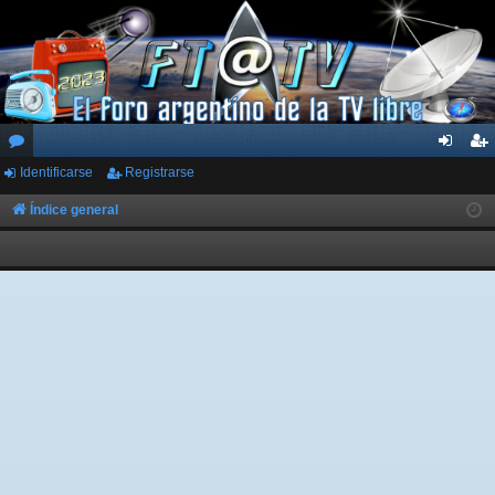
Identificarse
Registrarse
or
de
eg
os
nti
ist
Índice general
fic
ra
ar
rs
se
e