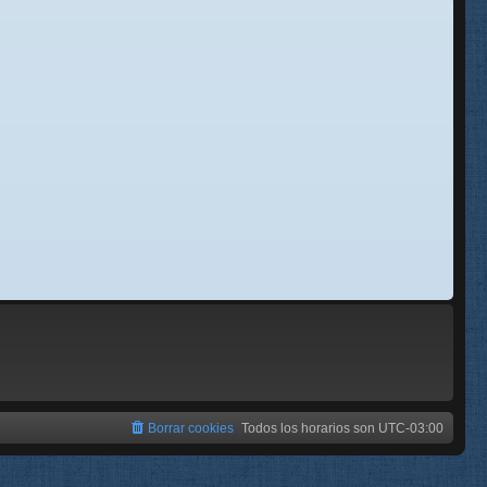
se
e
Borrar cookies
Todos los horarios son
UTC-03:00