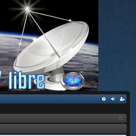
FA
de
eg
Q
nti
ist
fic
ra
ar
rs