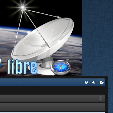
FA
de
eg
Q
nti
ist
fic
ra
ar
rs