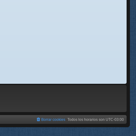
se
e
Borrar cookies
Todos los horarios son
UTC-03:00