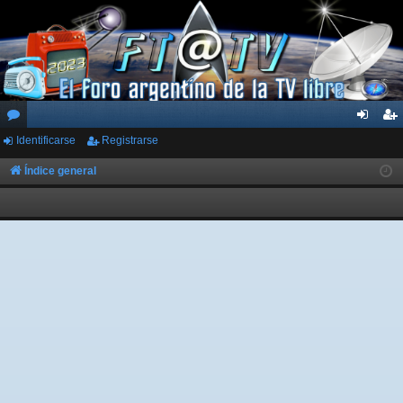
Identificarse
Registrarse
or
de
eg
os
nti
ist
Índice general
fic
ra
ar
rs
se
e