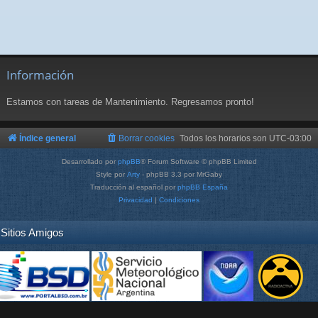
Información
Estamos con tareas de Mantenimiento. Regresamos pronto!
Índice general
Borrar cookies
Todos los horarios son
UTC-03:00
Desarrollado por
phpBB
® Forum Software © phpBB Limited
Style por
Arty
- phpBB 3.3 por MrGaby
Traducción al español por
phpBB España
Privacidad
|
Condiciones
Sitios Amigos