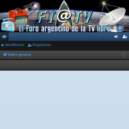
Identificarse
Registrarse
or
de
eg
os
nti
ist
Índice general
fic
ra
ar
rs
se
e