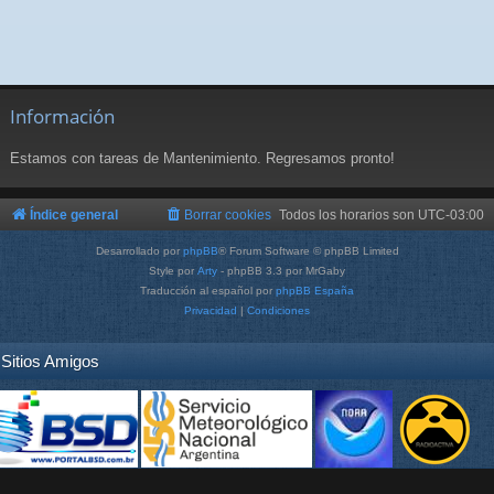
Información
Estamos con tareas de Mantenimiento. Regresamos pronto!
Índice general
Borrar cookies
Todos los horarios son
UTC-03:00
Desarrollado por
phpBB
® Forum Software © phpBB Limited
Style por
Arty
- phpBB 3.3 por MrGaby
Traducción al español por
phpBB España
Privacidad
|
Condiciones
Sitios Amigos