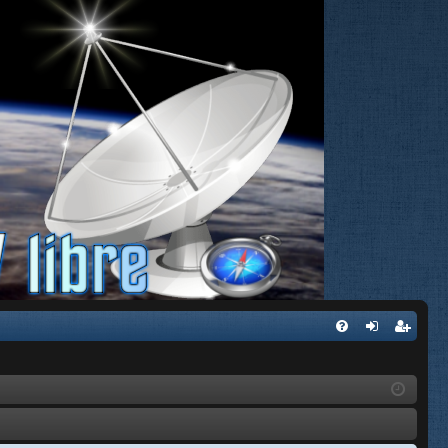
FA
de
eg
Q
nti
ist
fic
ra
ar
rs