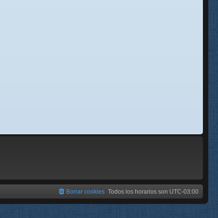
se
e
Borrar cookies
Todos los horarios son
UTC-03:00