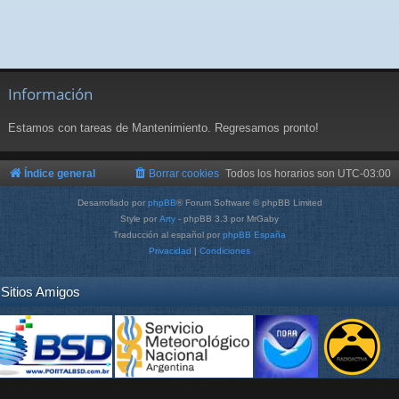
Información
Estamos con tareas de Mantenimiento. Regresamos pronto!
Índice general
Borrar cookies
Todos los horarios son
UTC-03:00
Desarrollado por
phpBB
® Forum Software © phpBB Limited
Style por
Arty
- phpBB 3.3 por MrGaby
Traducción al español por
phpBB España
Privacidad
|
Condiciones
Sitios Amigos