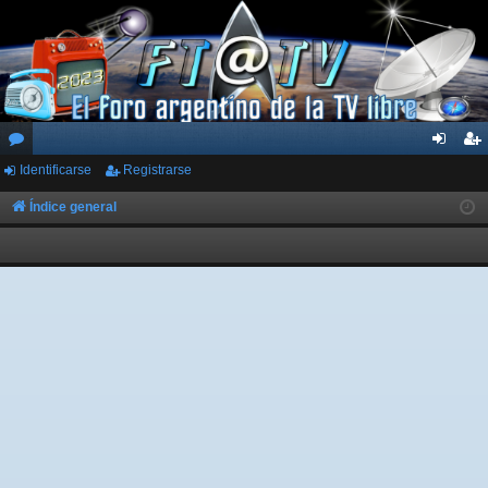
Identificarse
Registrarse
or
de
eg
os
nti
ist
Índice general
fic
ra
ar
rs
se
e