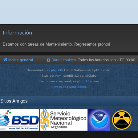
Información
Estamos con tareas de Mantenimiento. Regresamos pronto!
Índice general
Borrar cookies
Todos los horarios son
UTC-03:00
Desarrollado por
phpBB
® Forum Software © phpBB Limited
Style por
Arty
- phpBB 3.3 por MrGaby
Traducción al español por
phpBB España
Privacidad
|
Condiciones
Sitios Amigos