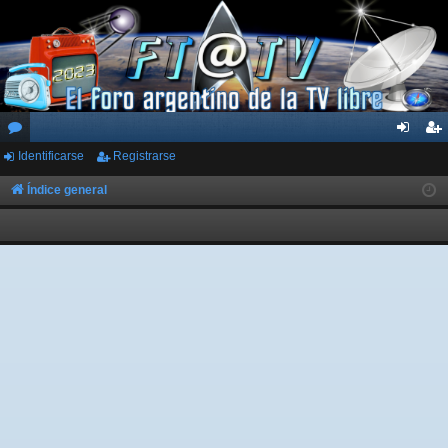
Identificarse
Registrarse
or
de
eg
os
nti
ist
Índice general
fic
ra
ar
rs
se
e