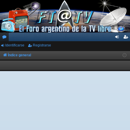
Identificarse
Registrarse
or
de
eg
os
nti
ist
Índice general
fic
ra
ar
rs
se
e