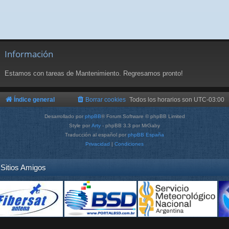
Información
Estamos con tareas de Mantenimiento. Regresamos pronto!
Índice general
Borrar cookies
Todos los horarios son
UTC-03:00
Desarrollado por
phpBB
® Forum Software © phpBB Limited
Style por
Arty
- phpBB 3.3 por MrGaby
Traducción al español por
phpBB España
Privacidad
|
Condiciones
Sitios Amigos