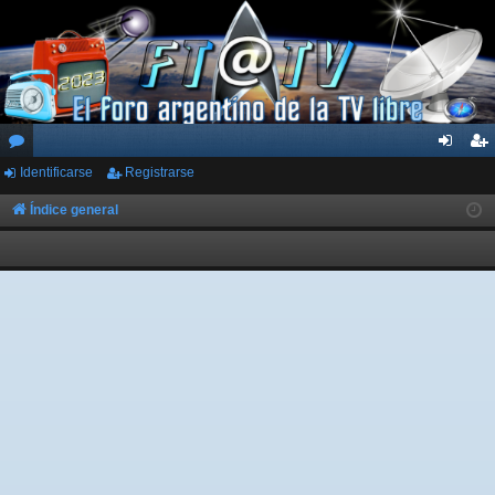
Identificarse
Registrarse
or
de
eg
os
nti
ist
Índice general
fic
ra
ar
rs
se
e