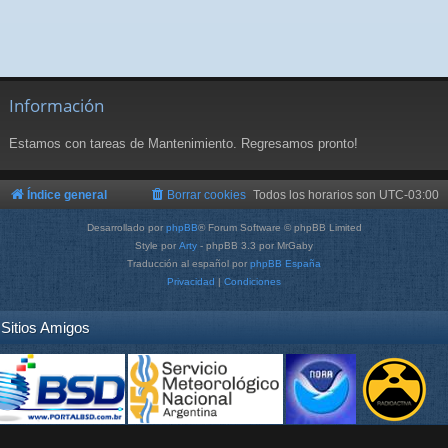
Información
Estamos con tareas de Mantenimiento. Regresamos pronto!
Índice general
Borrar cookies
Todos los horarios son
UTC-03:00
Desarrollado por
phpBB
® Forum Software © phpBB Limited
Style por
Arty
- phpBB 3.3 por MrGaby
Traducción al español por
phpBB España
Privacidad
|
Condiciones
Sitios Amigos