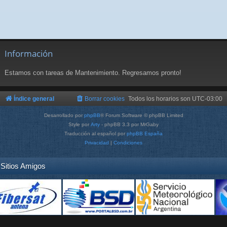
Información
Estamos con tareas de Mantenimiento. Regresamos pronto!
Índice general
Borrar cookies
Todos los horarios son
UTC-03:00
Desarrollado por
phpBB
® Forum Software © phpBB Limited
Style por
Arty
- phpBB 3.3 por MrGaby
Traducción al español por
phpBB España
Privacidad
|
Condiciones
Sitios Amigos