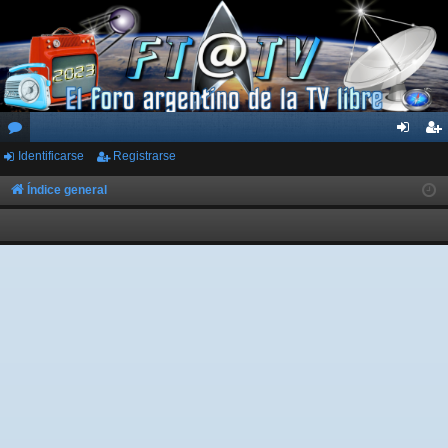
Identificarse
Registrarse
or
de
eg
os
nti
ist
Índice general
fic
ra
ar
rs
se
e