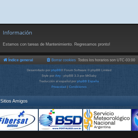
Información
Estamos con tareas de Mantenimiento. Regresamos pronto!
Índice general
Borrar cookies
Todos los horarios son
UTC-03:00
Desarrollado por
phpBB
® Forum Software © phpBB Limited
Style por
Arty
- phpBB 3.3 por MrGaby
Traducción al español por
phpBB España
Privacidad
|
Condiciones
Sitios Amigos