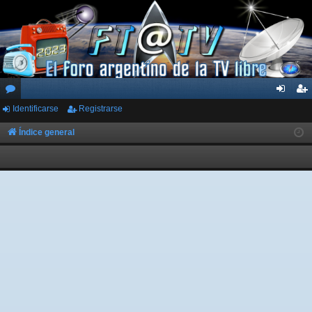
Identificarse
Registrarse
or
de
eg
os
nti
ist
Índice general
fic
ra
ar
rs
se
e