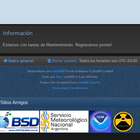
Información
Estamos con tareas de Mantenimiento. Regresamos pronto!
Índice general
Borrar cookies
Todos los horarios son
UTC-03:00
Desarrollado por
phpBB
® Forum Software © phpBB Limited
Style por
Arty
- phpBB 3.3 por MrGaby
Traducción al español por
phpBB España
Privacidad
|
Condiciones
Sitios Amigos