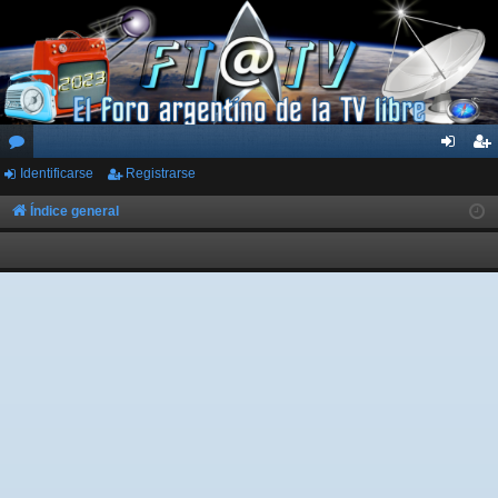
Identificarse
Registrarse
or
de
eg
os
nti
ist
Índice general
fic
ra
ar
rs
se
e