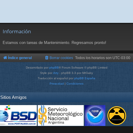
Información
Estamos con tareas de Mantenimiento. Regresamos pronto!
Índice general
Borrar cookies
Todos los horarios son
UTC-03:00
Desarrollado por
phpBB
® Forum Software © phpBB Limited
Style por
Arty
- phpBB 3.3 por MrGaby
Traducción al español por
phpBB España
Privacidad
|
Condiciones
Sitios Amigos