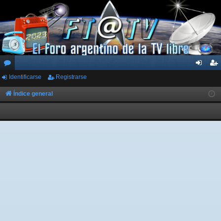
Identificarse
Registrarse
or
de
eg
os
nti
ist
Índice general
fic
ra
ar
rs
se
e