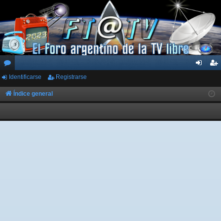
Identificarse
Registrarse
or
de
eg
os
nti
ist
Índice general
fic
ra
ar
rs
se
e