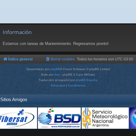
Información
Estamos con tareas de Mantenimiento. Regresamos pronto!
Índice general
Borrar cookies
Todos los horarios son
UTC-03:00
Desarrollado por
phpBB
® Forum Software © phpBB Limited
Style por
Arty
- phpBB 3.3 por MrGaby
Traducción al español por
phpBB España
Privacidad
|
Condiciones
Sitios Amigos