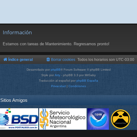
Información
Estamos con tareas de Mantenimiento. Regresamos pronto!
Índice general
Borrar cookies
Todos los horarios son
UTC-03:00
Desarrollado por
phpBB
® Forum Software © phpBB Limited
Style por
Arty
- phpBB 3.3 por MrGaby
Traducción al español por
phpBB España
Privacidad
|
Condiciones
Sitios Amigos