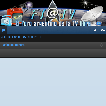
Identificarse
Registrarse
or
de
eg
os
nti
ist
Índice general
fic
ra
ar
rs
se
e