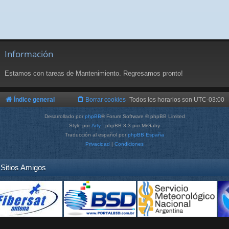
Información
Estamos con tareas de Mantenimiento. Regresamos pronto!
Índice general
Borrar cookies
Todos los horarios son
UTC-03:00
Desarrollado por
phpBB
® Forum Software © phpBB Limited
Style por
Arty
- phpBB 3.3 por MrGaby
Traducción al español por
phpBB España
Privacidad
|
Condiciones
Sitios Amigos