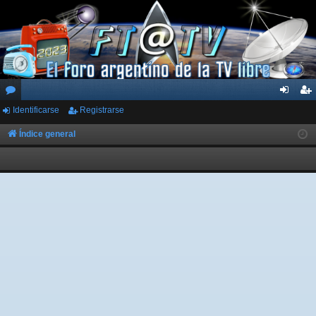
Identificarse
Registrarse
or
de
eg
os
nti
ist
Índice general
fic
ra
ar
rs
se
e