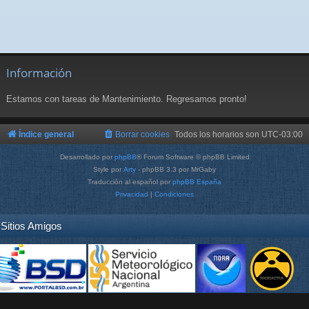
Información
Estamos con tareas de Mantenimiento. Regresamos pronto!
Índice general
Borrar cookies
Todos los horarios son
UTC-03:00
Desarrollado por
phpBB
® Forum Software © phpBB Limited
Style por
Arty
- phpBB 3.3 por MrGaby
Traducción al español por
phpBB España
Privacidad
|
Condiciones
Sitios Amigos