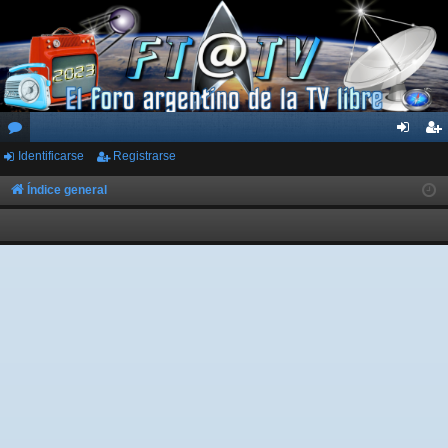
Identificarse
Registrarse
or
de
eg
os
nti
ist
Índice general
fic
ra
ar
rs
se
e