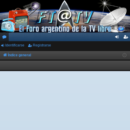
Identificarse
Registrarse
or
de
eg
os
nti
ist
Índice general
fic
ra
ar
rs
se
e