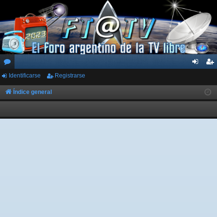
Identificarse
Registrarse
or
de
eg
os
nti
ist
Índice general
fic
ra
ar
rs
se
e