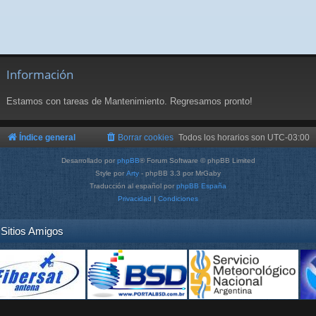
Información
Estamos con tareas de Mantenimiento. Regresamos pronto!
Índice general
Borrar cookies
Todos los horarios son
UTC-03:00
Desarrollado por
phpBB
® Forum Software © phpBB Limited
Style por
Arty
- phpBB 3.3 por MrGaby
Traducción al español por
phpBB España
Privacidad
|
Condiciones
Sitios Amigos