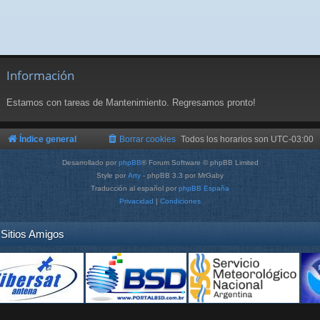
Información
Estamos con tareas de Mantenimiento. Regresamos pronto!
Índice general
Borrar cookies
Todos los horarios son
UTC-03:00
Desarrollado por
phpBB
® Forum Software © phpBB Limited
Style por
Arty
- phpBB 3.3 por MrGaby
Traducción al español por
phpBB España
Privacidad
|
Condiciones
Sitios Amigos