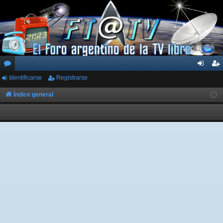
Identificarse
Registrarse
or
de
eg
os
nti
ist
Índice general
fic
ra
ar
rs
se
e