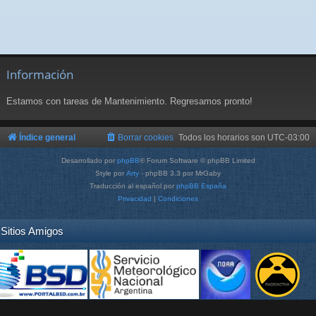
Información
Estamos con tareas de Mantenimiento. Regresamos pronto!
Índice general
Borrar cookies
Todos los horarios son
UTC-03:00
Desarrollado por
phpBB
® Forum Software © phpBB Limited
Style por
Arty
- phpBB 3.3 por MrGaby
Traducción al español por
phpBB España
Privacidad
|
Condiciones
Sitios Amigos