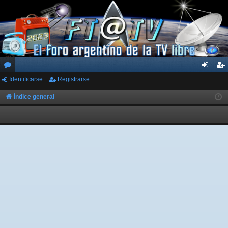
Identificarse
Registrarse
or
de
eg
os
nti
ist
Índice general
fic
ra
ar
rs
se
e