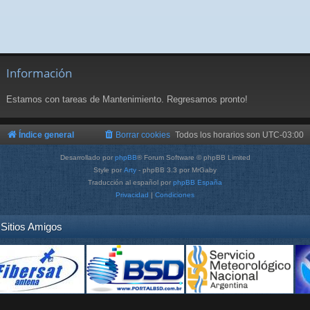
Información
Estamos con tareas de Mantenimiento. Regresamos pronto!
Índice general
Borrar cookies
Todos los horarios son
UTC-03:00
Desarrollado por
phpBB
® Forum Software © phpBB Limited
Style por
Arty
- phpBB 3.3 por MrGaby
Traducción al español por
phpBB España
Privacidad
|
Condiciones
Sitios Amigos