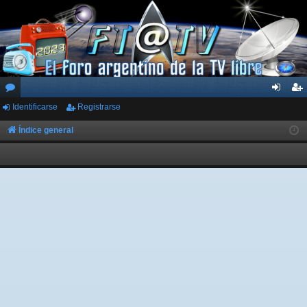
Identificarse
Registrarse
or
de
eg
os
nti
ist
Índice general
fic
ra
ar
rs
se
e