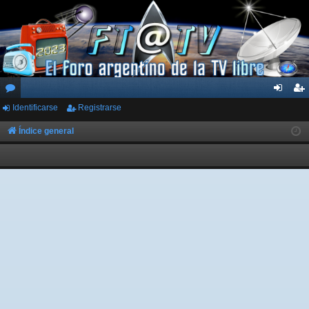
Identificarse
Registrarse
or
de
eg
os
nti
ist
Índice general
fic
ra
ar
rs
se
e