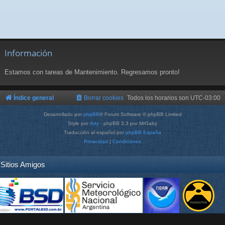
Información
Estamos con tareas de Mantenimiento. Regresamos pronto!
Índice general
Borrar cookies
Todos los horarios son
UTC-03:00
Desarrollado por
phpBB
® Forum Software © phpBB Limited
Style por
Arty
- phpBB 3.3 por MrGaby
Traducción al español por
phpBB España
Privacidad
|
Condiciones
Sitios Amigos