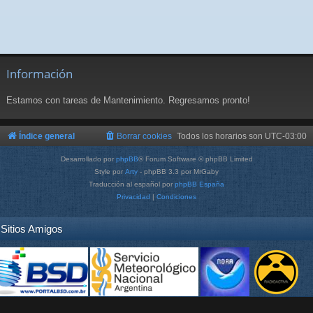
Información
Estamos con tareas de Mantenimiento. Regresamos pronto!
Índice general
Borrar cookies
Todos los horarios son
UTC-03:00
Desarrollado por
phpBB
® Forum Software © phpBB Limited
Style por
Arty
- phpBB 3.3 por MrGaby
Traducción al español por
phpBB España
Privacidad
|
Condiciones
Sitios Amigos