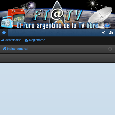
Identificarse
Registrarse
or
de
eg
os
nti
ist
Índice general
fic
ra
ar
rs
se
e