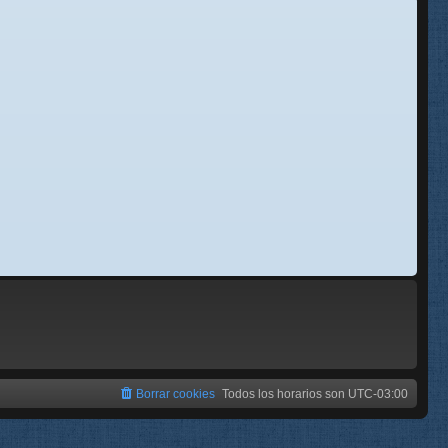
se
e
Borrar cookies
Todos los horarios son
UTC-03:00