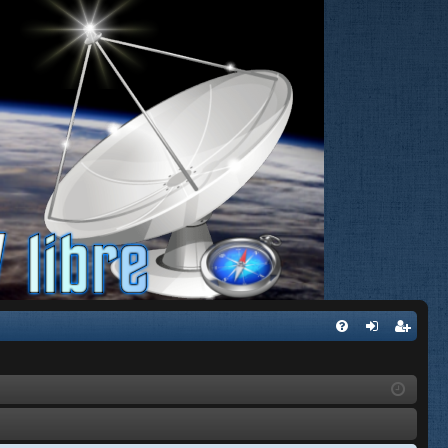
FA
de
eg
Q
nti
ist
fic
ra
ar
rs