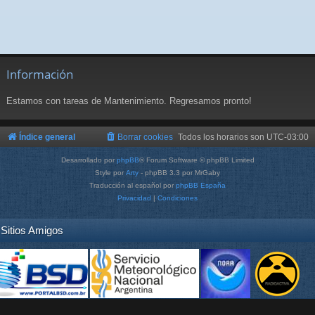
Información
Estamos con tareas de Mantenimiento. Regresamos pronto!
Índice general
Borrar cookies
Todos los horarios son
UTC-03:00
Desarrollado por
phpBB
® Forum Software © phpBB Limited
Style por
Arty
- phpBB 3.3 por MrGaby
Traducción al español por
phpBB España
Privacidad
|
Condiciones
Sitios Amigos