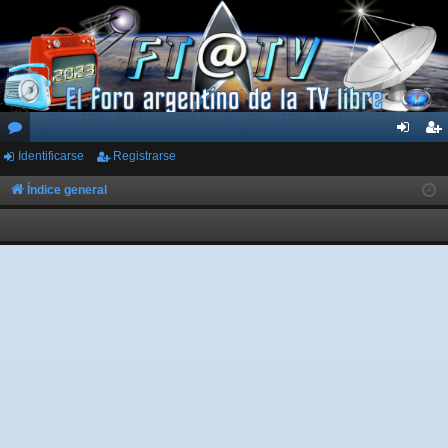
Identificarse
Registrarse
or
de
eg
os
nti
ist
Índice general
fic
ra
ar
rs
se
e