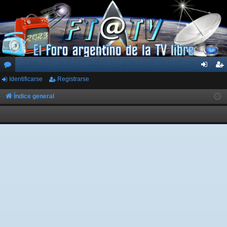
Identificarse
Registrarse
or
de
eg
os
nti
ist
Índice general
fic
ra
ar
rs
se
e