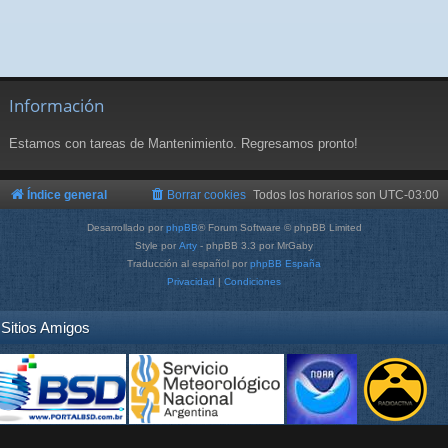
Información
Estamos con tareas de Mantenimiento. Regresamos pronto!
Índice general
Borrar cookies
Todos los horarios son
UTC-03:00
Desarrollado por
phpBB
® Forum Software © phpBB Limited
Style por
Arty
- phpBB 3.3 por MrGaby
Traducción al español por
phpBB España
Privacidad
|
Condiciones
Sitios Amigos