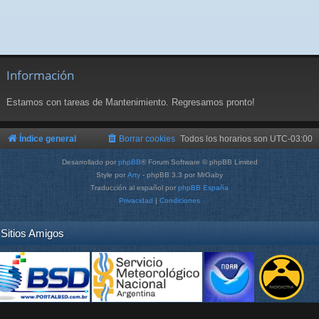
Información
Estamos con tareas de Mantenimiento. Regresamos pronto!
Índice general
Borrar cookies
Todos los horarios son
UTC-03:00
Desarrollado por
phpBB
® Forum Software © phpBB Limited
Style por
Arty
- phpBB 3.3 por MrGaby
Traducción al español por
phpBB España
Privacidad
|
Condiciones
Sitios Amigos