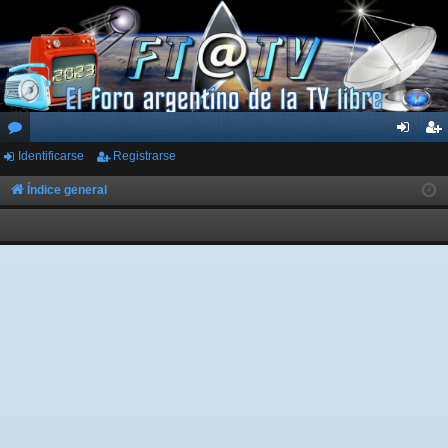
Identificarse
Registrarse
or
de
eg
os
nti
ist
Índice general
fic
ra
ar
rs
se
e