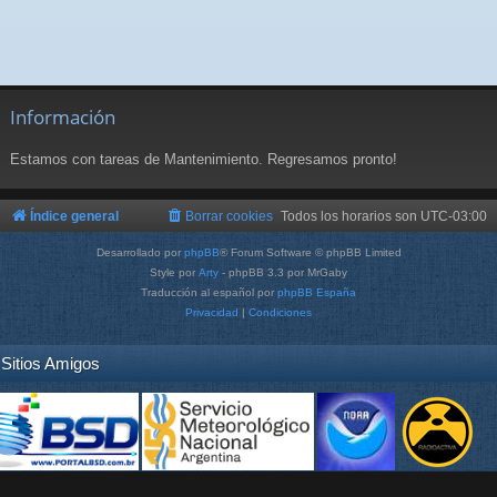
Información
Estamos con tareas de Mantenimiento. Regresamos pronto!
Índice general
Borrar cookies
Todos los horarios son
UTC-03:00
Desarrollado por
phpBB
® Forum Software © phpBB Limited
Style por
Arty
- phpBB 3.3 por MrGaby
Traducción al español por
phpBB España
Privacidad
|
Condiciones
Sitios Amigos