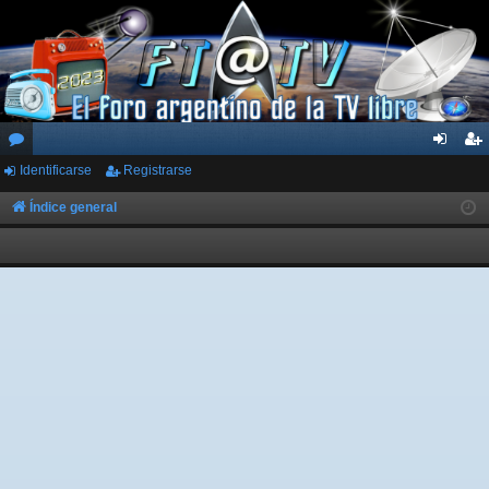
Identificarse
Registrarse
or
de
eg
os
nti
ist
Índice general
fic
ra
ar
rs
se
e