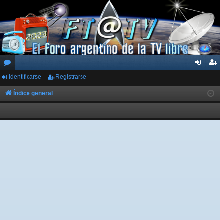
Identificarse
Registrarse
or
de
eg
os
nti
ist
Índice general
fic
ra
ar
rs
se
e