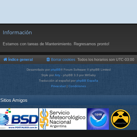
Información
Estamos con tareas de Mantenimiento. Regresamos pronto!
Índice general
Borrar cookies
Todos los horarios son
UTC-03:00
Desarrollado por
phpBB
® Forum Software © phpBB Limited
Style por
Arty
- phpBB 3.3 por MrGaby
Traducción al español por
phpBB España
Privacidad
|
Condiciones
Sitios Amigos