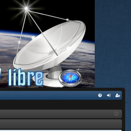
FA
de
eg
Q
nti
ist
fic
ra
ar
rs