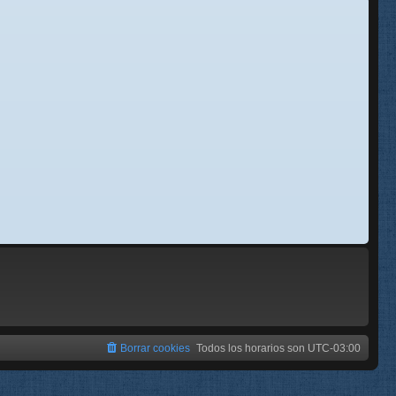
se
e
Borrar cookies
Todos los horarios son
UTC-03:00