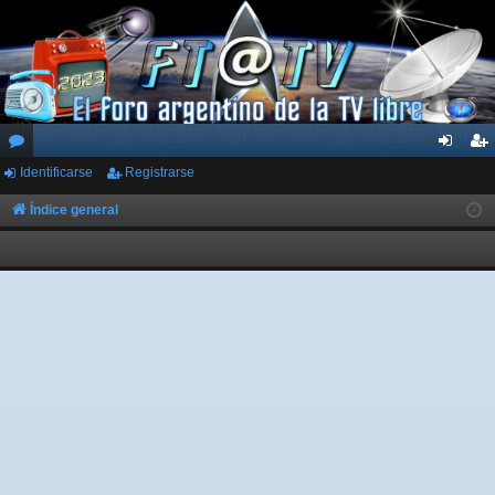
Identificarse
Registrarse
or
de
eg
os
nti
ist
Índice general
fic
ra
ar
rs
se
e