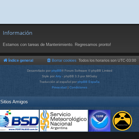
Información
Estamos con tareas de Mantenimiento. Regresamos pronto!
Índice general
Borrar cookies
Todos los horarios son
UTC-03:00
Desarrollado por
phpBB
® Forum Software © phpBB Limited
Style por
Arty
- phpBB 3.3 por MrGaby
Traducción al español por
phpBB España
Privacidad
|
Condiciones
Sitios Amigos