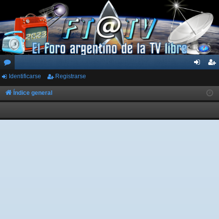
Identificarse
Registrarse
or
de
eg
os
nti
ist
Índice general
fic
ra
ar
rs
se
e