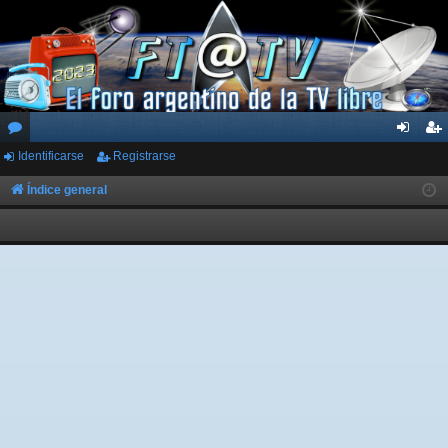
Identificarse
Registrarse
or
de
eg
os
nti
ist
Índice general
fic
ra
ar
rs
se
e