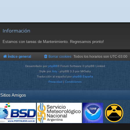
Información
Estamos con tareas de Mantenimiento. Regresamos pronto!
Índice general
Borrar cookies
Todos los horarios son
UTC-03:00
Desarrollado por
phpBB
® Forum Software © phpBB Limited
Style por
Arty
- phpBB 3.3 por MrGaby
Traducción al español por
phpBB España
Privacidad
|
Condiciones
Sitios Amigos