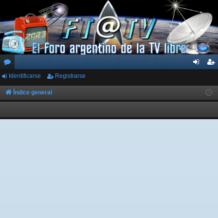
Identificarse
Registrarse
or
de
eg
os
nti
ist
Índice general
fic
ra
ar
rs
se
e