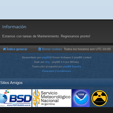
Información
Estamos con tareas de Mantenimiento. Regresamos pronto!
Índice general
Borrar cookies
Todos los horarios son
UTC-03:00
Desarrollado por
phpBB
® Forum Software © phpBB Limited
Style por
Arty
- phpBB 3.3 por MrGaby
Traducción al español por
phpBB España
Privacidad
|
Condiciones
Sitios Amigos