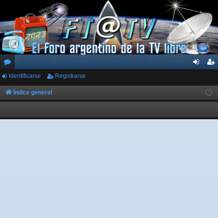
Identificarse
Registrarse
or
de
eg
os
nti
ist
Índice general
fic
ra
ar
rs
se
e