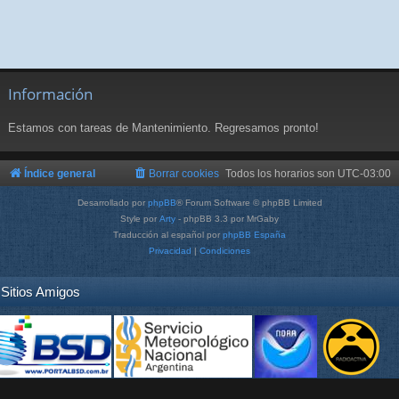
Información
Estamos con tareas de Mantenimiento. Regresamos pronto!
Índice general
Borrar cookies
Todos los horarios son
UTC-03:00
Desarrollado por
phpBB
® Forum Software © phpBB Limited
Style por
Arty
- phpBB 3.3 por MrGaby
Traducción al español por
phpBB España
Privacidad
|
Condiciones
Sitios Amigos