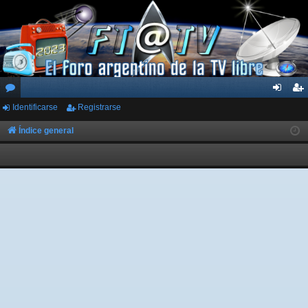
Identificarse
Registrarse
or
de
eg
os
nti
ist
Índice general
fic
ra
ar
rs
se
e