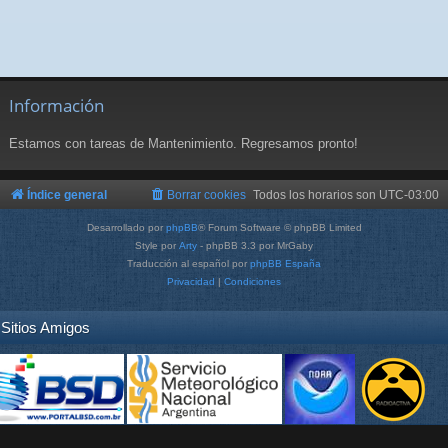
Información
Estamos con tareas de Mantenimiento. Regresamos pronto!
Índice general
Borrar cookies
Todos los horarios son
UTC-03:00
Desarrollado por
phpBB
® Forum Software © phpBB Limited
Style por
Arty
- phpBB 3.3 por MrGaby
Traducción al español por
phpBB España
Privacidad
|
Condiciones
Sitios Amigos