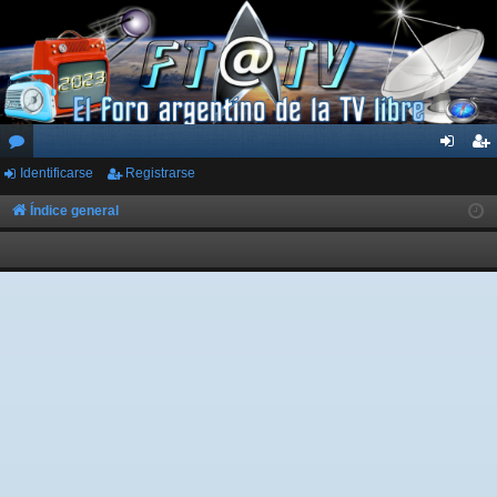
Identificarse
Registrarse
or
de
eg
os
nti
ist
Índice general
fic
ra
ar
rs
se
e