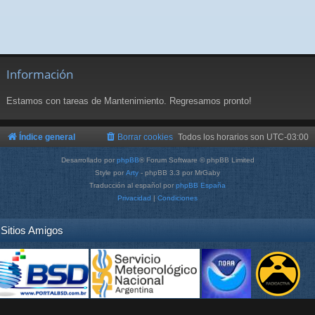
Información
Estamos con tareas de Mantenimiento. Regresamos pronto!
Índice general
Borrar cookies
Todos los horarios son
UTC-03:00
Desarrollado por
phpBB
® Forum Software © phpBB Limited
Style por
Arty
- phpBB 3.3 por MrGaby
Traducción al español por
phpBB España
Privacidad
|
Condiciones
Sitios Amigos