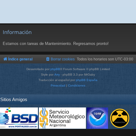
Información
Estamos con tareas de Mantenimiento. Regresamos pronto!
Índice general
Borrar cookies
Todos los horarios son
UTC-03:00
Desarrollado por
phpBB
® Forum Software © phpBB Limited
Style por
Arty
- phpBB 3.3 por MrGaby
Traducción al español por
phpBB España
Privacidad
|
Condiciones
Sitios Amigos