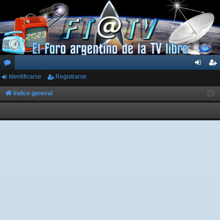
Identificarse
Registrarse
or
de
eg
os
nti
ist
Índice general
fic
ra
ar
rs
se
e