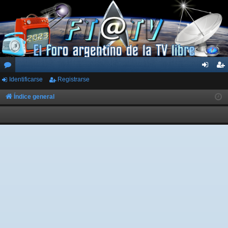
Identificarse
Registrarse
or
de
eg
os
nti
ist
Índice general
fic
ra
ar
rs
se
e