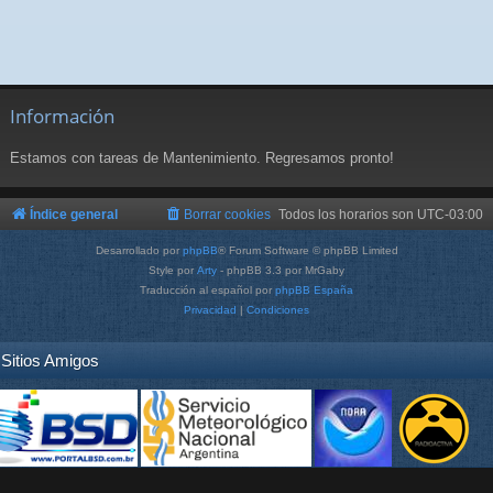
Información
Estamos con tareas de Mantenimiento. Regresamos pronto!
Índice general
Borrar cookies
Todos los horarios son
UTC-03:00
Desarrollado por
phpBB
® Forum Software © phpBB Limited
Style por
Arty
- phpBB 3.3 por MrGaby
Traducción al español por
phpBB España
Privacidad
|
Condiciones
Sitios Amigos