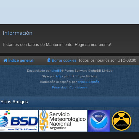
Información
Estamos con tareas de Mantenimiento. Regresamos pronto!
Índice general
Borrar cookies
Todos los horarios son
UTC-03:00
Desarrollado por
phpBB
® Forum Software © phpBB Limited
Style por
Arty
- phpBB 3.3 por MrGaby
Traducción al español por
phpBB España
Privacidad
|
Condiciones
Sitios Amigos