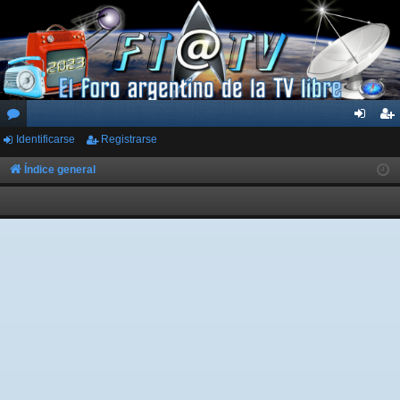
Identificarse
Registrarse
or
de
eg
os
nti
ist
Índice general
fic
ra
ar
rs
se
e