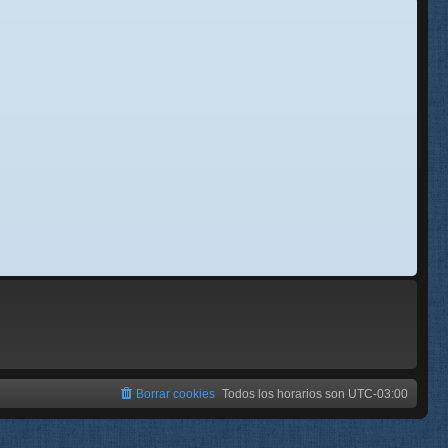
se
e
Borrar cookies
Todos los horarios son
UTC-03:00