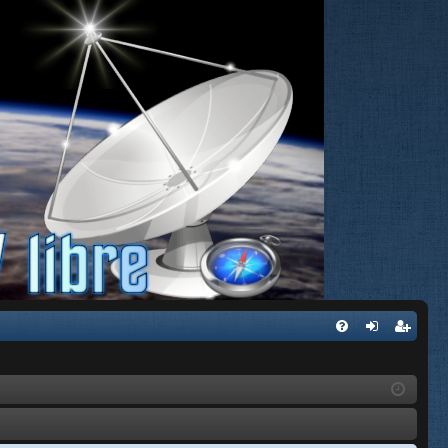
FA
de
eg
Q
nti
ist
fic
ra
ar
rs