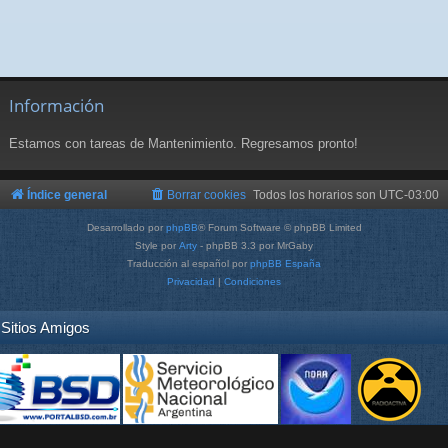
Información
Estamos con tareas de Mantenimiento. Regresamos pronto!
Índice general
Borrar cookies
Todos los horarios son
UTC-03:00
Desarrollado por
phpBB
® Forum Software © phpBB Limited
Style por
Arty
- phpBB 3.3 por MrGaby
Traducción al español por
phpBB España
Privacidad
|
Condiciones
Sitios Amigos