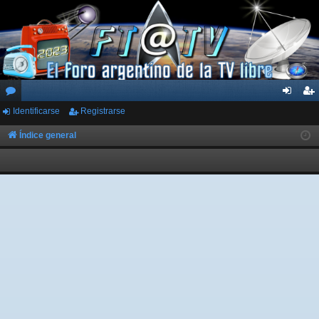
Identificarse
Registrarse
or
de
eg
os
nti
ist
Índice general
fic
ra
ar
rs
se
e