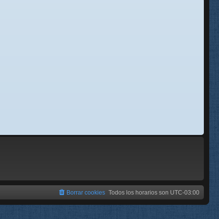
se
e
Borrar cookies
Todos los horarios son
UTC-03:00