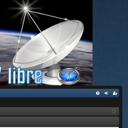
FA
de
eg
Q
nti
ist
fic
ra
ar
rs