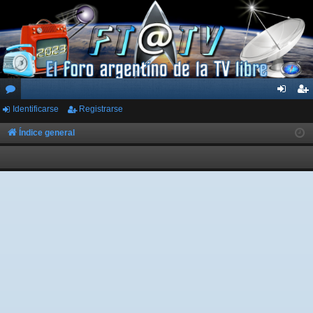
Identificarse
Registrarse
or
de
eg
os
nti
ist
Índice general
fic
ra
ar
rs
se
e