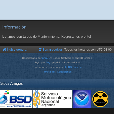
Información
Estamos con tareas de Mantenimiento. Regresamos pronto!
Índice general
Borrar cookies
Todos los horarios son
UTC-03:00
Desarrollado por
phpBB
® Forum Software © phpBB Limited
Style por
Arty
- phpBB 3.3 por MrGaby
Traducción al español por
phpBB España
Privacidad
|
Condiciones
Sitios Amigos