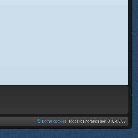
se
e
Borrar cookies
Todos los horarios son
UTC-03:00