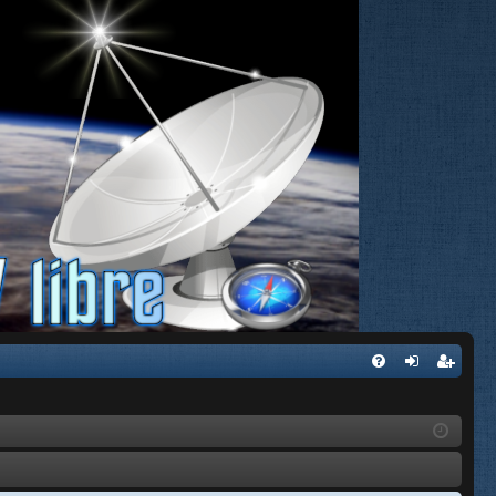
FA
de
eg
Q
nti
ist
fic
ra
ar
rs