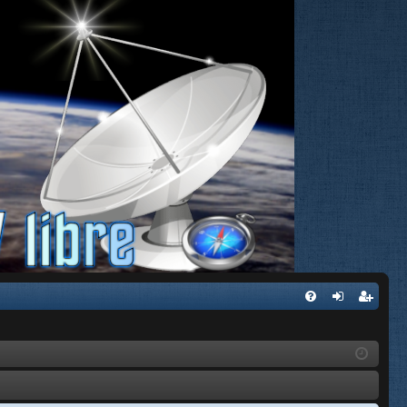
FA
de
eg
Q
nti
ist
fic
ra
ar
rs