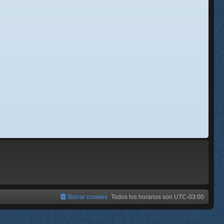
se
e
Borrar cookies
Todos los horarios son
UTC-03:00