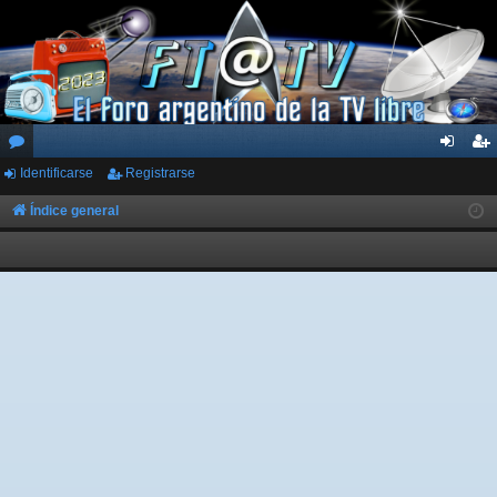
Identificarse
Registrarse
or
de
eg
os
nti
ist
Índice general
fic
ra
ar
rs
se
e