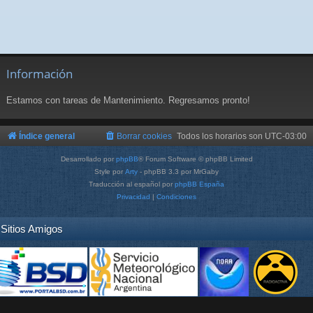
Información
Estamos con tareas de Mantenimiento. Regresamos pronto!
Índice general
Borrar cookies
Todos los horarios son
UTC-03:00
Desarrollado por
phpBB
® Forum Software © phpBB Limited
Style por
Arty
- phpBB 3.3 por MrGaby
Traducción al español por
phpBB España
Privacidad
|
Condiciones
Sitios Amigos